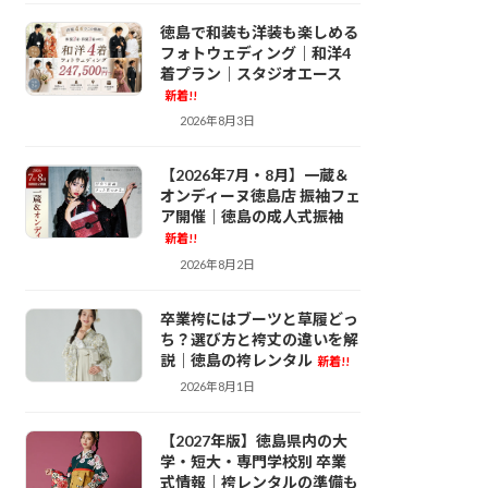
ンタル
徳島で和装も洋装も楽しめる
フォトウェディング｜和洋4
着プラン｜スタジオエース
新着!!
2026年8月3日
photo-wedding
【2026年7月・8月】一蔵＆
オンディーヌ徳島店 振袖フェ
ア開催｜徳島の成人式振袖
新着!!
2026年8月2日
一蔵徳島 振袖レ
ンタル
卒業袴にはブーツと草履どっ
ち？選び方と袴丈の違いを解
説｜徳島の袴レンタル
新着!!
2026年8月1日
袴レンタル
【2027年版】徳島県内の大
学・短大・専門学校別 卒業
式情報｜袴レンタルの準備も