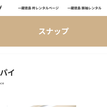
グ
一蔵徳島 袴レンタルページ
一蔵徳島 振袖レンタル
スナップ
ンパイ
ace
。