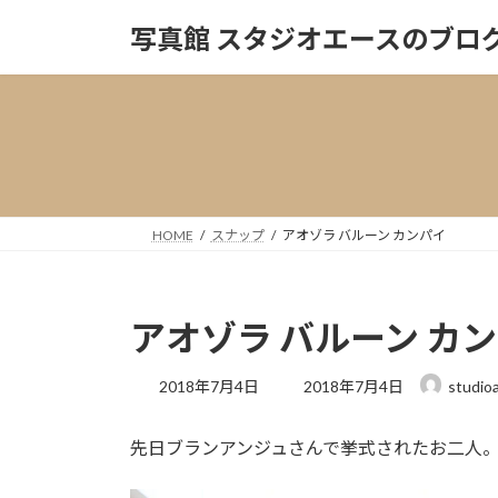
コ
ナ
写真館 スタジオエースのブロ
ン
ビ
テ
ゲ
ン
ー
ツ
シ
へ
ョ
ス
ン
キ
に
ッ
移
HOME
スナップ
アオゾラ バルーン カンパイ
プ
動
アオゾラ バルーン カ
最
2018年7月4日
2018年7月4日
studio
終
更
先日ブランアンジュさんで挙式されたお二人
新
日
時