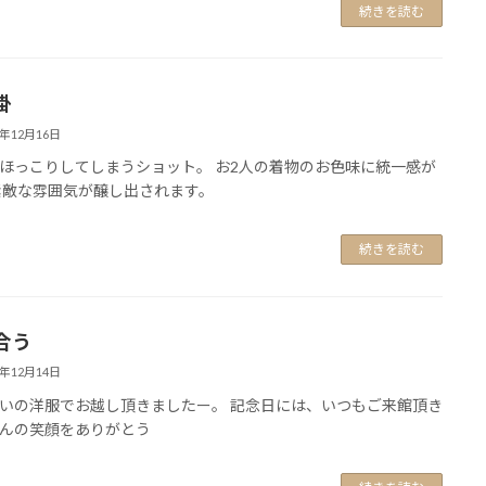
続きを読む
掛
0年12月16日
ほっこりしてしまうショット。 お2人の着物のお色味に統一感が
素敵な雰囲気が醸し出されます。
続きを読む
合う
0年12月14日
いの洋服でお越し頂きましたー。 記念日には、いつもご来館頂き
んの笑顔をありがとう