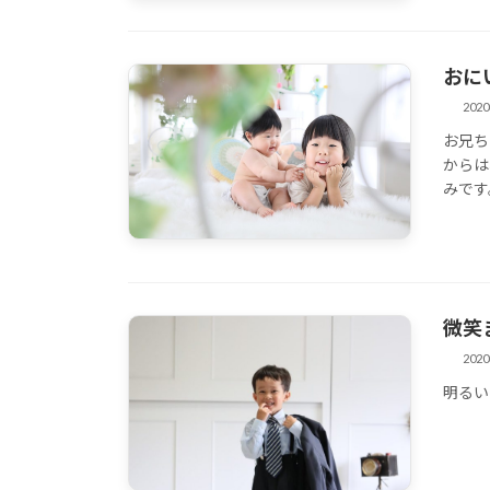
おに
202
お兄ち
その他
からは
みです
微笑
202
明るい
その他