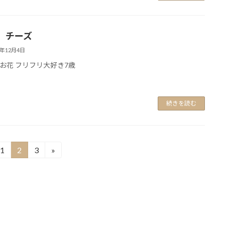
、チーズ
0年12月4日
お花 フリフリ大好き7歳
続きを読む
1
2
3
»
固
固
固
定
定
定
ペ
ペ
ペ
ー
ー
ー
ジ
ジ
ジ