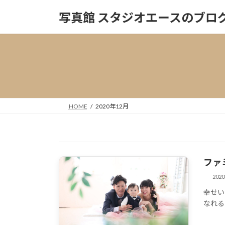
コ
ナ
写真館 スタジオエースのブロ
ン
ビ
テ
ゲ
ン
ー
ツ
シ
へ
ョ
ス
ン
キ
に
ッ
移
HOME
2020年12月
プ
動
ファ
202
幸せい
なれる