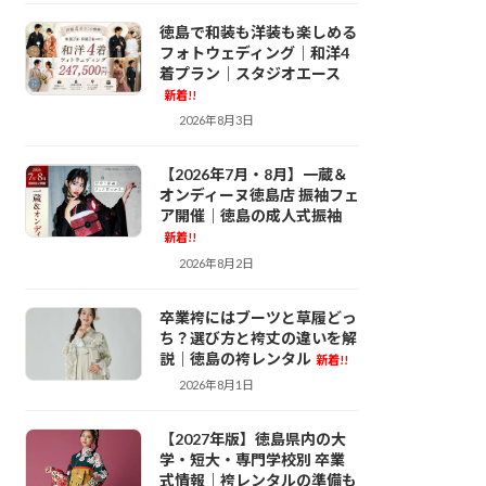
ンタル
徳島で和装も洋装も楽しめる
フォトウェディング｜和洋4
着プラン｜スタジオエース
新着!!
2026年8月3日
photo-wedding
【2026年7月・8月】一蔵＆
オンディーヌ徳島店 振袖フェ
ア開催｜徳島の成人式振袖
新着!!
2026年8月2日
一蔵徳島 振袖レ
ンタル
卒業袴にはブーツと草履どっ
ち？選び方と袴丈の違いを解
説｜徳島の袴レンタル
新着!!
2026年8月1日
袴レンタル
【2027年版】徳島県内の大
学・短大・専門学校別 卒業
式情報｜袴レンタルの準備も