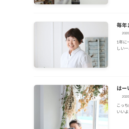
毎年
202
1年に
その他
しいー
はー
202
こっち
その他
いいよ