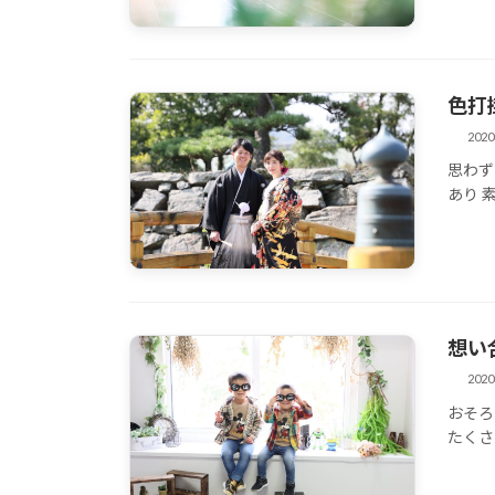
色打
202
思わず
その他
あり 
想い
202
おそろ
その他
たくさ