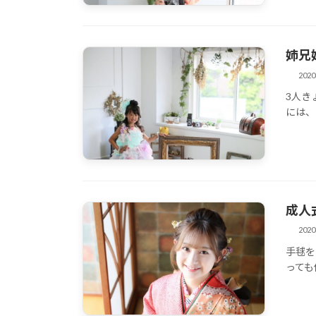
姉兄
202
3人き
その他
には、
成人
202
手毬を
その他
っても