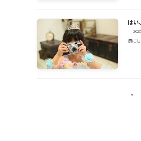
はい
202
腕にも
その他
投
«
稿
その他
の
ペ