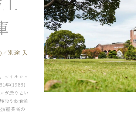
紡工
庫
)／別途 入
。オイルショ
(1986)
ンガ造りとい
施設や飲食施
経済産業省の