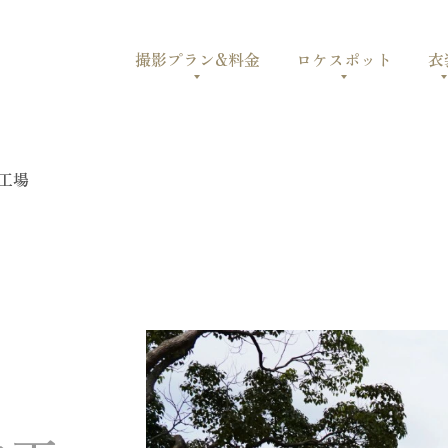
撮影プラン&料金
ロケスポット
衣
本工場