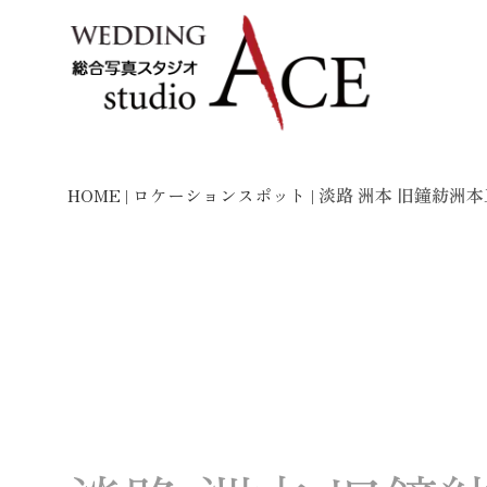
HOME
|
ロケーションスポット
|
淡路 洲本 旧鐘紡洲